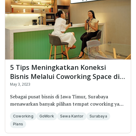
5 Tips Meningkatkan Koneksi
Bisnis Melalui Coworking Space di
Surabaya
May 3, 2023
Sebagai pusat bisnis di Jawa Timur, Surabaya
menawarkan banyak pilihan tempat coworking yang
ramah d...
Coworking
GoWork
Sewa Kantor
Surabaya
Plans