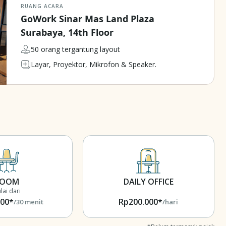
RUANG ACARA
GoWork Sinar Mas Land Plaza
Surabaya, 14th Floor
50 orang tergantung layout
Layar, Proyektor, Mikrofon & Speaker.
ROOM
DAILY OFFICE
lai dari
000*
Rp200.000*
/30 menit
/hari