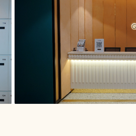
lengkap? GoWork Sinar Mas Land Plaza Sur
dan kantor kami memiliki desain elegan da
menggabungkan kenyamanan dan gaya. Dikelil
menawarkan kesempatan untuk memperluas j
baru. Jangan lewatkan kesempatan untuk b
dinamis di Surabaya di GoWork Sinar Mas La