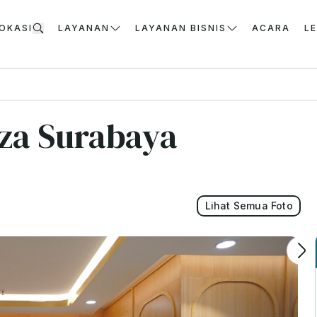
OKASI
LAYANAN
LAYANAN BISNIS
ACARA
L
aza Surabaya
Lihat Semua Foto
aya dengan lokasi strategis dan fasilitas