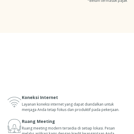
*Belum termasuk pajak
Koneksi Internet
Layanan koneksi internet yang dapat diandalkan untuk
menjaga Anda tetap fokus dan produktif pada pekerjaan.
Ruang Meeting
Ruang meeting modern tersedia di setiap lokasi. Pesan
n
melalui aplikasi kami dengan kredit keanggotaan Anda.