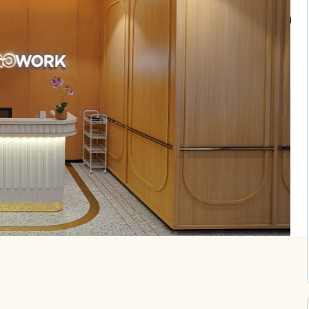
abaya adalah jawabannya. Ruang kerja bersama
n teknologi mutakhir, dengan sempurna
ingi oleh berbagai macam bisnis, lokasi kami
aringan dan menjelajahi prospek bisnis
ergabung dengan komunitas bisnis yang
nd Plaza.