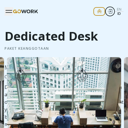
EN
ID
Dedicated Desk
PAKET KEANGGOTAAN
Meja kerja tetap di ruang kerja bersama yang
dialokasikan untuk Anda
Dapatkan meja untuk Anda sendiri di GoWork. Dengan
akses 24/7, meja khusus sangat ideal untuk orang-
orang yang ingin bekerja secara permanen dari tempat
yang sama. Paket ini memungkinkan Anda menikmati
bagian terbaik dari bekerja di suatu komunitas dan
masih memiliki meja kerja sendiri untuk bekerja.