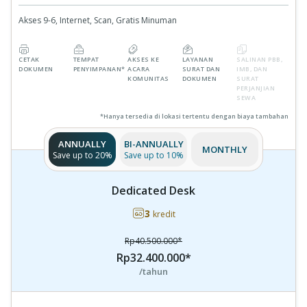
Akses 9-6, Internet, Scan, Gratis Minuman
CETAK
TEMPAT
AKSES KE
LAYANAN
SALINAN PBB,
DOKUMEN
PENYIMPANAN*
ACARA
SURAT DAN
IMB, DAN
KOMUNITAS
DOKUMEN
SURAT
PERJANJIAN
SEWA
*Hanya tersedia di lokasi tertentu dengan biaya tambahan
ANNUALLY
BI-ANNUALLY
MONTHLY
Save up to 20%
Save up to 10%
Dedicated Desk
3
kredit
Rp40.500.000*
Rp32.400.000*
/tahun