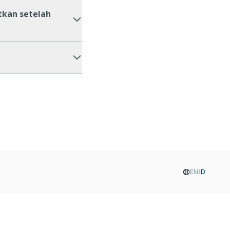
tkan setelah
EN
ID