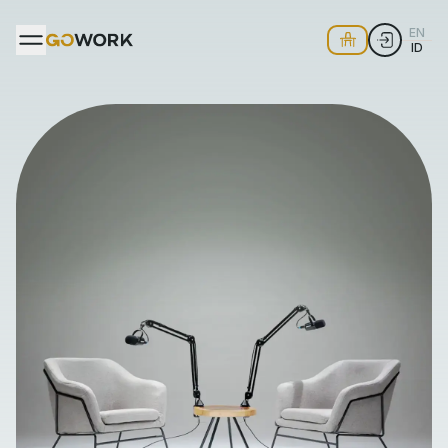
EN
ID