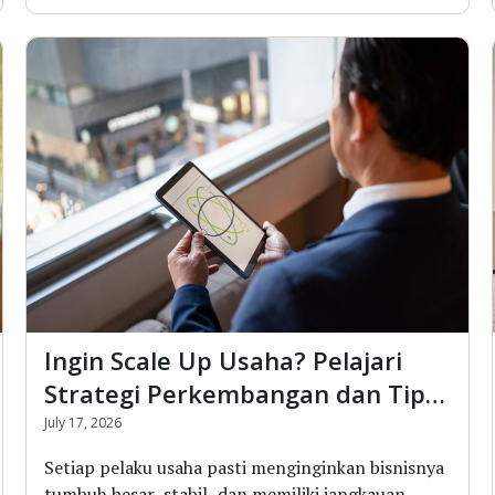
Ingin Scale Up Usaha? Pelajari
Strategi Perkembangan dan Tips
Membuat PT
July 17, 2026
Setiap pelaku usaha pasti menginginkan bisnisnya
tumbuh besar, stabil, dan memiliki jangkauan