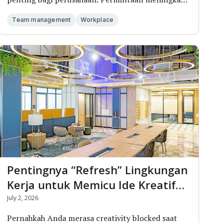
targe...
Team management
Workplace
Pentingnya “Refresh” Lingkungan
Kerja untuk Memicu Ide Kreatif
dan Mencegah Burnout
July 2, 2026
Pernahkah Anda merasa creativity blocked saat