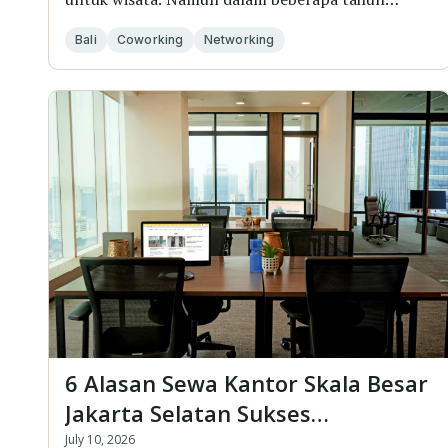
terakhir, k...
Bali
Coworking
Networking
6 Alasan Sewa Kantor Skala Besar
Jakarta Selatan Sukses
Mendukung Ekspansi Bisnis Anda
July 10, 2026