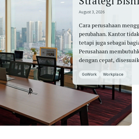
Strategi Bisn
August 3, 2026
Cara perusahaan mengg
perubahan. Kantor tidak
tetapi juga sebagai bagi
Perusahaan membutuhka
dengan cepat, disesuai
harus selalu terikat pad
GoWork
Workplace