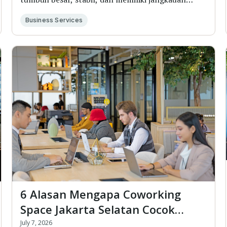
pasar...
Business Services
6 Alasan Mengapa Coworking
Space Jakarta Selatan Cocok
untuk Rutinitas Kerja Modern
July 7, 2026