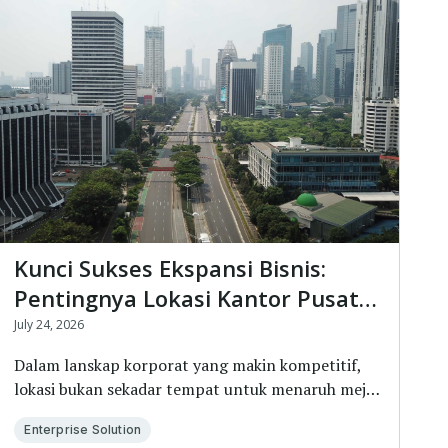
Kunci Sukses Ekspansi Bisnis:
Pentingnya Lokasi Kantor Pusat
dalam Menentukan Kredibilitas
July 24, 2026
Dalam lanskap korporat yang makin kompetitif,
lokasi bukan sekadar tempat untuk menaruh meja
kerja d...
Enterprise Solution