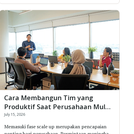
Cara Membangun Tim yang
Produktif Saat Perusahaan Mulai
Scale Up
July 15, 2026
Memasuki fase scale up merupakan pencapaian
penting bagi perusahaan. Permintaan meningkat,