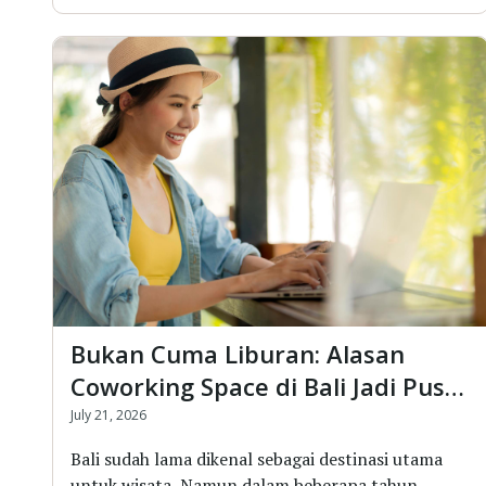
Bukan Cuma Liburan: Alasan
Coworking Space di Bali Jadi Pusat
Networking Profesional
July 21, 2026
Bali sudah lama dikenal sebagai destinasi utama
untuk wisata. Namun dalam beberapa tahun