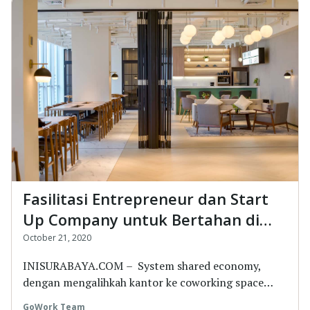
Fasilitasi Entrepreneur dan Start
Up Company untuk Bertahan di
Masa Pandemi, Nikmati Keunikan
October 21, 2020
GoWork Ini
INISURABAYA.COM – System shared economy,
dengan mengalihkah kantor ke coworking space
menjadi sala...
GoWork Team