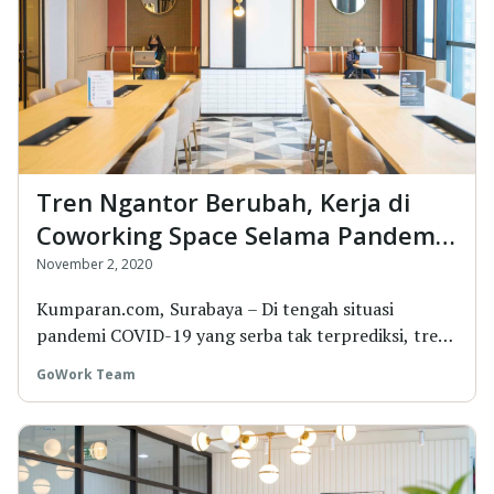
Tren Ngantor Berubah, Kerja di
Coworking Space Selama Pandemi
Lebih Disuka
November 2, 2020
Kumparan.com, Surabaya – Di tengah situasi
pandemi COVID-19 yang serba tak terprediksi, tren
beker...
GoWork Team