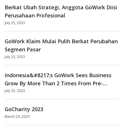
bisnis coworking space-nya itu ditandai dengan
Berkat Ubah Strategi, Anggota GoWork Diisi
kemampuan GoWork dalam mempertahankan tingkat
Perusahaan Profesional
retensi klien sebesa...
July 25, 2023
GoWork Klaim Mulai Pulih Berkat Perubahan
Segmen Pasar
July 25, 2023
Indonesia&#8217;s GoWork Sees Business
Grow By More Than 2 Times From Pre-
Pandemic Levels
July 25, 2023
GoCharity 2023
March 24, 2023