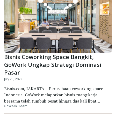
Bisnis Coworking Space Bangkit,
GoWork Ungkap Strategi Dominasi
Pasar
July 25, 2023
Bisnis.com, JAKARTA – Perusahaan coworking space
Indonesia, GoWork melaporkan bisnis ruang kerja
bersama telah tumbuh pesat hingga dua kali lipat
GoWork Team
dibandingkan sebelum pandemi. Co-founder dan CEO
GoWork Vanessa Hendriadi mengatakan, peningkatan