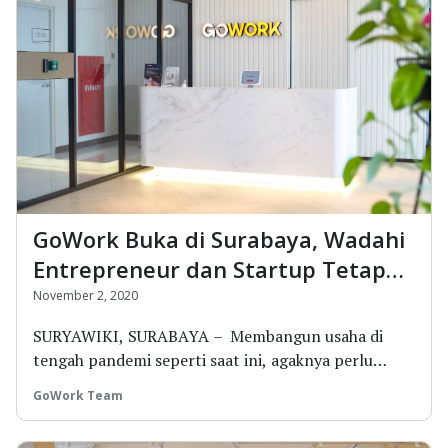
GoWork Buka di Surabaya, Wadahi
Entrepreneur dan Startup Tetap
Berkarya di Tengah Pandemi
November 2, 2020
SURYAWIKI, SURABAYA – Membangun usaha di
tengah pandemi seperti saat ini, agaknya perlu
dipikirkan...
GoWork Team