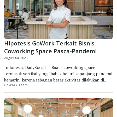
Hipotesis GoWork Terkait Bisnis
Coworking Space Pasca-Pandemi
August 04, 2023
Indonesia, DailySocial — Bisnis coworking space
termasuk vertikal yang “babak belur” sepanjang pandemi
kemarin, karena sebagian besar aktivitas dilakukan di
GoWork Team
dalam rumah. CoHive pun menyerah dan dinyatakan
bangkrut pada 18 Januari 2023. Padahal startup ini
pernah dinobatkan sebagai pemilik jaringan coworking
space terbesar di Indonesia. Sempat terpuruk jug...