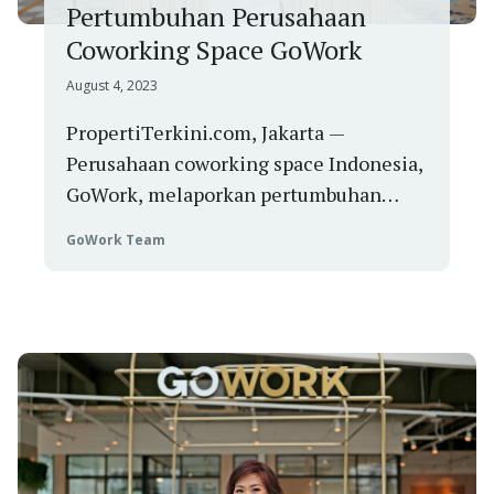
Pertumbuhan Perusahaan
Coworking Space GoWork
August 4, 2023
PropertiTerkini.com, Jakarta —
Perusahaan coworking space Indonesia,
GoWork, melaporkan pertumbuhan
bisnis perusahaan mencapai lebih dari
GoWork Team
dua kali lipat dari sebelum pandemi.
Peningkatan bisnis ini merupakan hasil
dari kemampuan GoWork bertahan
melalui masa Covid-19 dan keputusan
mereka untuk memperluas layanan.
Tim manajemen GoWork mengatakan,
di tenga...