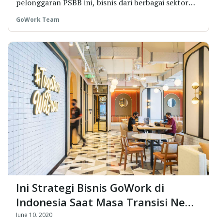
pelonggaran PSBB ini, bisnis dari berbagai sektor
tengah...
GoWork Team
Ini Strategi Bisnis GoWork di
Indonesia Saat Masa Transisi New
Normal
June 10, 2020