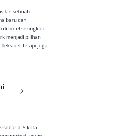
silan sebuah
ana baru dan
i hotel seringkali
k menjadi pilihan
leksibel, tetapi juga
ni
ersebar di 5 kota
 transportasi umum