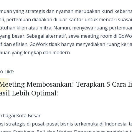
emuan yang strategis dan nyaman merupakan kunci keberha
li, pertemuan diadakan di luar kantor untuk mencari suas
uhan klien atau mitra. Namun, menyewa ruang pertemuan d
ang besar. Sebagai alternatif, sewa
meeting room
di GoWor
if dan efisien. GoWork tidak hanya menyediakan ruang kerja f
emuan yang lengkap dan modern.
O LIKE:
 Meeting Membosankan! Terapkan 5 Cara I
sil Lebih Optimal!
Berbagai Kota Besar
i strategis di pusat-pusat bisnis terkemuka di Indonesia, t
gerang, Surabaya, Bali, dan Medan. Dengan akses mudah ke