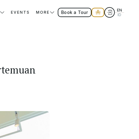
EN
Book a Tour
EVENTS
MORE
ID
rtemuan