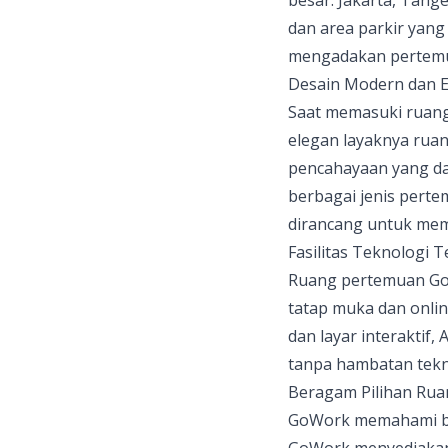
dan area parkir yan
mengadakan pertemua
Desain Modern dan 
Saat memasuki ruan
elegan layaknya ruan
pencahayaan yang da
berbagai jenis pert
dirancang untuk mem
Fasilitas Teknologi 
Ruang pertemuan GoW
tatap muka dan onlin
dan layar interaktif
tanpa hambatan tekn
Beragam Pilihan Rua
GoWork memahami bah
GoWork menyediakan 