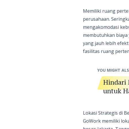
Memiliki ruang pert
perusahaan. Seringka
mengakomodasi kebut
membutuhkan biaya y
yang jauh lebih efekt
fasilitas ruang pert
YOU MIGHT ALS
Hindari
untuk Ha
Lokasi Strategis di 
GoWork memiliki lokas
besar: Jakarta, Tan