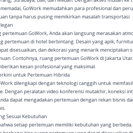
g memadai, GoWork memudahkan para profesional dan per
n tanpa harus pusing memikirkan masalah transportasi.
Elegan
g pertemuan GoWork, Anda akan langsung merasakan atmo
g pertemuan di hotel berbintang. Desain yang apik, furnit
pat disesuaikan, dan dekorasi yang menarik menciptakan s
emuan. Contohnya, ruang pertemuan GoWork di Jakarta Utar
berikan kesan profesional yang maksimal.
Terkini untuk Pertemuan Hibrida
ork dilengkapi dengan teknologi canggih untuk memfasil
e. Dengan peralatan video konferensi mutakhir, koneksi int
, Anda dapat mengadakan pertemuan dengan rekan bisnis dar
is.
ng Sesuai Kebutuhan
wa setiap pertemuan memiliki kebutuhan yang berbeda. O
berbagai tipe ruang pertemuan yang dapat disesuaikan 