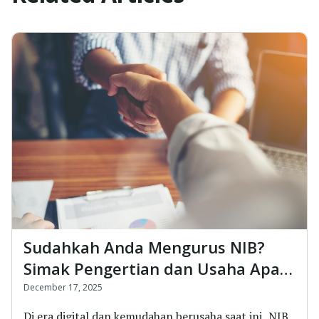
Sudahkah Anda Mengurus NIB?
Simak Pengertian dan Usaha Apa
yang Harus Memiliki NIB
December 17, 2025
Di era digital dan kemudahan berusaha saat ini, NIB