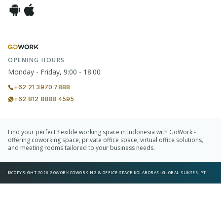
OPENING HOURS
Monday - Friday, 9:00 - 18:00
+62 21 3970 7888
+62 812 8888 4595
Find your perfect flexible working space in Indonesia with GoWork -
offering coworking space, private office space, virtual office solutions,
and meeting rooms tailored to your business needs.
©COPYRIGHT 2026 GOWORK COWORKING & OFFICE SPACE KOLABORASI GLOBAL SUKSES, PT