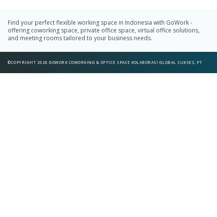
Find your perfect flexible working space in Indonesia with GoWork -
offering coworking space, private office space, virtual office solutions,
and meeting rooms tailored to your business needs.
©COPYRIGHT 2026 GOWORK COWORKING & OFFICE SPACE KOLABORASI GLOBAL SUKSES, PT