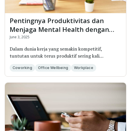
Pentingnya Produktivitas dan
Menjaga Mental Health dengan
Lingkungan Kerja yang Seimbang
June 3, 2025
Dalam dunia kerja yang semakin kompetitif,
tuntutan untuk terus produktif sering kali
menggeser prio...
Coworking
Office Wellbeing
Workplace