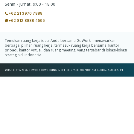
Senin - Jumat, 9:00 - 18:00
+62 21 3970 7888
+62 812 8888 4595
Temukan ruang kerja ideal Anda bersama GoWork - menawarkan
berbagai pilihan ruang kerja, termasuk ruang kerja bersama, kantor
pribadi, kantor virtual, dan ruang meeting, yang tersebar di lokasi-lokasi
strategis di Indonesia.
©HAK CIPTA 2026 GOWORK COWORKING & OFFICE SPACE KOLABORASI GLOBAL SUKSES, PT