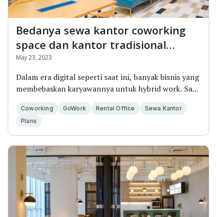
Bedanya sewa kantor coworking
space dan kantor tradisional
&#8211; Jangan salah pilih!
May 23, 2023
Dalam era digital seperti saat ini, banyak bisnis yang
membebaskan karyawannya untuk hybrid work. Sa...
Coworking
GoWork
Rental Office
Sewa Kantor
Plans