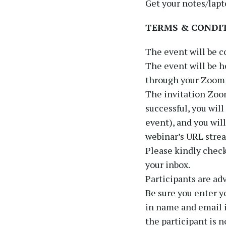
Get your notes/lapt
TERMS & CONDI
The event will be c
The event will be h
through your Zoom a
The invitation Zoom
successful, you wil
event), and you wil
webinar’s URL stre
Please kindly check
your inbox.
Participants are ad
Be sure you enter yo
in name and email 
the participant is n