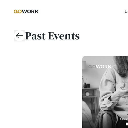
L
Past Events