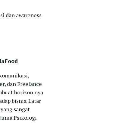
si dan awareness
udaFood
 komunikasi,
er, dan Freelance
mbuat horizon nya
dap bisnis. Latar
l yang sangat
dunia Psikologi