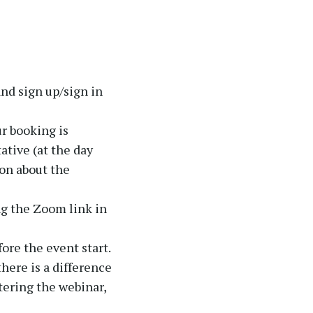
nd sign up/sign in
r booking is
ative (at the day
ion about the
ng the Zoom link in
ore the event start.
there is a difference
ering the webinar,