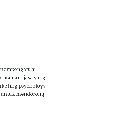
g mempengaruhi
k maupun jasa yang
arketing psychology
at untuk mendorong