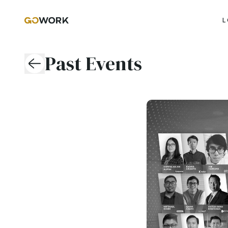
L
Past Events