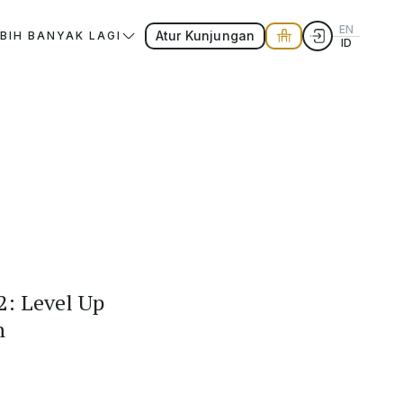
EN
Atur Kunjungan
EBIH BANYAK LAGI
ID
2: Level Up
n