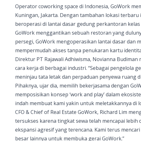
Operator coworking space di Indonesia, GoWork mem
Kuningan, Jakarta. Dengan tambahan lokasi terbaru 
beroperasi di lantai dasar gedung perkantoran kelas A
GoWork
menggantikan sebuah restoran yang dulunya 
persegi, GoWork mengoperasikan lantai dasar dan me
mempermudah akses tanpa penukaran kartu identitas
Direktur PT Rajawali Adhiwisma, Novianna Budima
cara kerja di berbagai industri. “Sebagai pengelola 
meninjau tata letak dan perpaduan penyewa ruang d
Pihaknya, ujar dia, memilih bekerjasama dengan G
memposisikan konsep ‘work and play’ dalam ekosis
indah membuat kami yakin untuk meletakkannya di l
CFO & Chief of Real Estate GoWork, Richard Lim meng
tersukses karena tingkat sewa telah mencapai lebih 
ekspansi agresif yang terencana. Kami terus mencari 
besar lainnya untuk membuka gerai GoWork.”