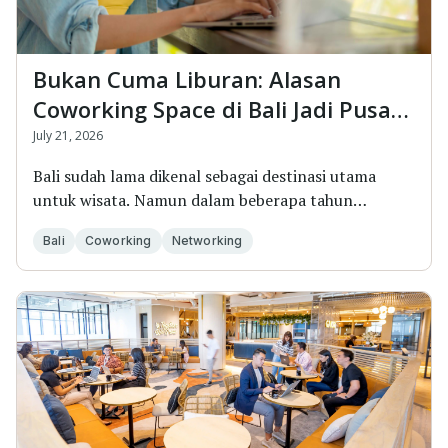
Bukan Cuma Liburan: Alasan
Coworking Space di Bali Jadi Pusat
Networking Profesional
July 21, 2026
Bali sudah lama dikenal sebagai destinasi utama
untuk wisata. Namun dalam beberapa tahun
terakhir, k...
Bali
Coworking
Networking