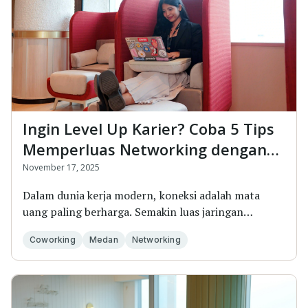
Ingin Level Up Karier? Coba 5 Tips
Memperluas Networking dengan
Kerja di Coworking Space Medan!
November 17, 2025
Dalam dunia kerja modern, koneksi adalah mata
uang paling berharga. Semakin luas jaringan
profesiona...
Coworking
Medan
Networking