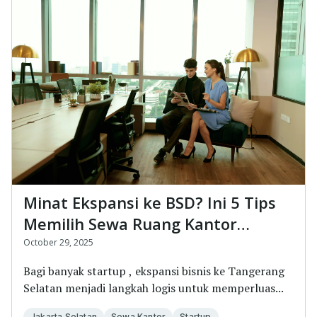
Minat Ekspansi ke BSD? Ini 5 Tips
Memilih Sewa Ruang Kantor
Tangerang yang Tepat
October 29, 2025
Bagi banyak startup , ekspansi bisnis ke Tangerang
Selatan menjadi langkah logis untuk memperluas...
Jakarta Selatan
Sewa Kantor
Startup