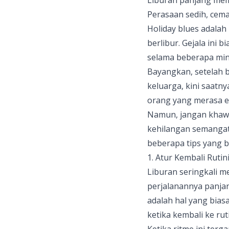
Liburan panjang mema
Perasaan sedih, cemas
Holiday blues
adalah
berlibur. Gejala ini
selama beberapa mi
Bayangkan, setelah b
keluarga, kini saatn
orang yang merasa en
Namun, jangan khawat
kehilangan semangat. 
beberapa tips yang b
1. Atur Kembali Ruti
Liburan seringkali m
perjalanannya panja
adalah hal yang bias
ketika kembali ke ru