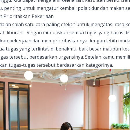
ganggu, kita dapat mengalami kelelahan, kesulitan berkonse
u, penting untuk mengatur kembali pola tidur dan makan set
an Prioritaskan Pekerjaan
dalah salah satu cara paling efektif untuk mengatasi rasa 
lah liburan. Dengan menuliskan semua tugas yang harus di
ikan pekerjaan dan memprioritaskannya dengan lebih muda
 tugas yang terlintas di benakmu, baik besar maupun keci
gas tersebut berdasarkan urgensinya. Setelah kamu memili
askan tugas-tugas tersebut berdasarkan kategorinya.