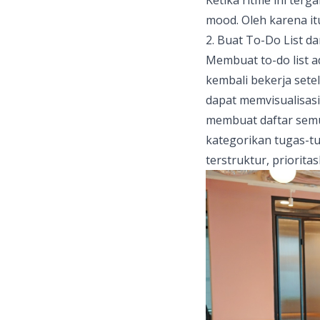
Ketika ritme ini ter
mood. Oleh karena it
2. Buat To-Do List d
Membuat to-do list a
kembali bekerja sete
dapat memvisualisas
membuat daftar semua
kategorikan tugas-tu
terstruktur, priorit