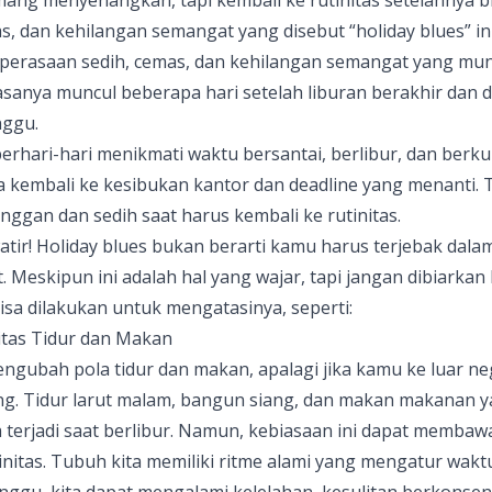
ng menyenangkan, tapi kembali ke rutinitas setelahnya bi
, dan kehilangan semangat yang disebut “holiday blues” ini 
 perasaan sedih, cemas, dan kehilangan semangat yang munc
 biasanya muncul beberapa hari setelah liburan berakhir dan
nggu.
erhari-hari menikmati waktu bersantai, berlibur, dan ber
ya kembali ke kesibukan kantor dan deadline yang menanti. 
ggan dan sedih saat harus kembali ke rutinitas.
ir! Holiday blues bukan berarti kamu harus terjebak dala
Meskipun ini adalah hal yang wajar, tapi jangan dibiarkan 
isa dilakukan untuk mengatasinya, seperti:
nitas Tidur dan Makan
engubah pola tidur dan makan, apalagi jika kamu ke luar ne
ng. Tidur larut malam, bangun siang, dan makan makanan y
a terjadi saat berlibur. Namun, kebiasaan ini dapat memba
tinitas. Tubuh kita memiliki ritme alami yang mengatur wakt