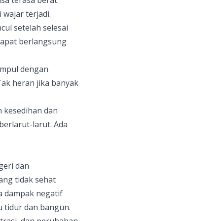
sa terasa berat.
wajar terjadi.
ul setelah selesai
 dapat berlangsung
kumpul dengan
Tak heran jika banyak
m kesedihan dan
berlarut-larut. Ada
geri dan
ang tidak sehat
wa dampak negatif
u tidur dan bangun.