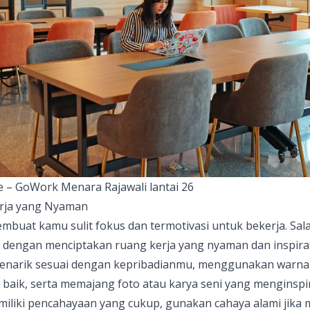
 – GoWork Menara Rajawali lantai 26
erja yang Nyaman
embuat kamu sulit fokus dan termotivasi untuk bekerja. Sal
h dengan menciptakan
ruang kerja
yang nyaman dan inspirat
enarik sesuai dengan kepribadianmu, menggunakan warna
aik, serta memajang foto atau karya seni yang menginspira
miliki pencahayaan yang cukup, gunakan cahaya alami jik