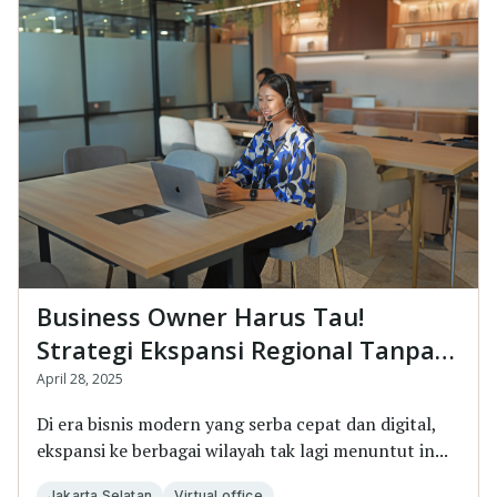
Business Owner Harus Tau!
Strategi Ekspansi Regional Tanpa
Sewa Kantor Fisik
April 28, 2025
Di era bisnis modern yang serba cepat dan digital,
ekspansi ke berbagai wilayah tak lagi menuntut in...
Jakarta Selatan
Virtual office