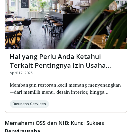
Hal yang Perlu Anda Ketahui
Terkait Pentingnya Izin Usaha
Restoran Kecil
April 17, 2025
Membangun restoran kecil memang menyenangkan
—dari memilih menu, desain interior, hingga
menentukan s...
Business Services
Memahami OSS dan NIB: Kunci Sukses
Berwirausaha