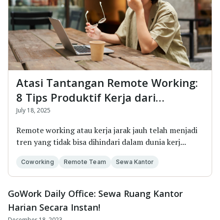
Atasi Tantangan Remote Working:
8 Tips Produktif Kerja dari
Coworking Space
July 18, 2025
Remote working atau kerja jarak jauh telah menjadi
tren yang tidak bisa dihindari dalam dunia kerj...
Coworking
Remote Team
Sewa Kantor
GoWork Daily Office: Sewa Ruang Kantor
Harian Secara Instan!
December 18, 2023