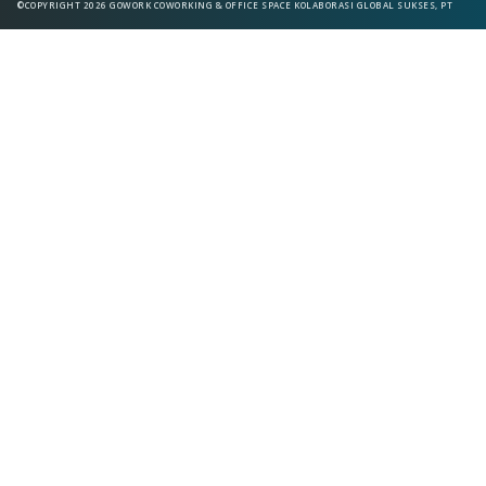
©COPYRIGHT 2026 GOWORK COWORKING & OFFICE SPACE KOLABORASI GLOBAL SUKSES, PT