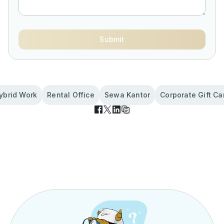
Submit
ybrid Work
Rental Office
Sewa Kantor
Corporate Gift Ca