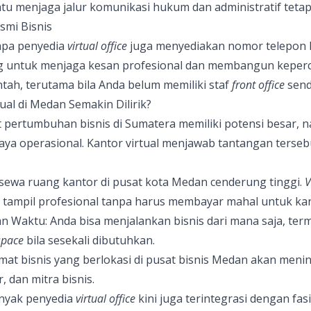
tu menjaga jalur komunikasi hukum dan administratif tetap 
smi Bisnis
rapa penyedia
virtual office
juga menyediakan nomor telepon k
ting untuk menjaga kesan profesional dan membangun keper
ntah, terutama bila Anda belum memiliki staf
front office
sendi
al di Medan Semakin Dilirik?
pertumbuhan bisnis di Sumatera memiliki potensi besar, n
aya operasional. Kantor virtual menjawab tantangan terse
ya sewa ruang kantor di pusat kota Medan cenderung tinggi.
V
ampil profesional tanpa harus membayar mahal untuk kant
dan Waktu: Anda bisa menjalankan bisnis dari mana saja, te
space
bila sesekali dibutuhkan.
amat bisnis yang berlokasi di pusat bisnis Medan akan menin
r, dan mitra bisnis.
nyak penyedia
virtual office
kini juga terintegrasi dengan fas