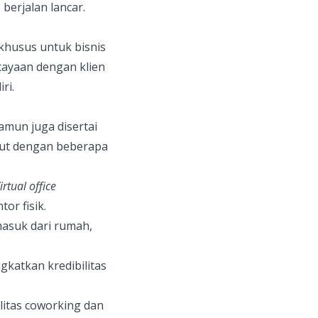
berjalan lancar.
husus untuk bisnis
cayaan dengan klien
ri.
amun juga disertai
but dengan beberapa
irtual office
or fisik.
rmasuk dari rumah,
gkatkan kredibilitas
ilitas coworking dan