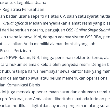
ice
untuk Legalitas Usaha
k Registrasi Perusahaan
an badan usaha seperti PT atau CV, salah satu syarat mutl
a.
Virtual office
di Medan menyediakan alamat resmi yang bis
i dari keperluan notaris, pengajuan OSS (
Online Single Submi
izin usaha lainnya. Kini, dengan adanya sistem OSS RBA, pe
t — asalkan Anda memiliki alamat domisili yang sah.
Proses Perizinan
n NPWP Badan, NIB, hingga perizinan sektor tertentu, ala
 secara hukum selama dikelola oleh penyedia resmi. Dengan b
hukum tanpa harus membayar sewa kantor fisik yang mahal.
sih dalam tahap awal atau belum memerlukan operasional h
dan Komunikasi Bisnis
kini juga mencakup penerimaan surat dan dokumen resmi. A
im profesional, dan Anda akan diberitahu saat ada kiriman p
rkan notifikasi digital dan layanan pengiriman ulang surat,