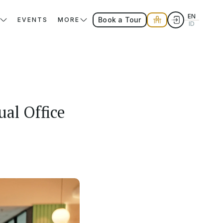
EN
Book a Tour
EVENTS
MORE
ID
ual Office