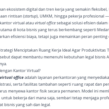
n ekosistem digital dan tren kerja yang semakin fleksibel
aan rintisan (
startup
), UMKM, hingga pekerja profesional — 
kantor virtual
atau
virtual office
sebagai solusi efisien dal
rutama di kota bisnis yang terus berkembang seperti Medan,
an efisiensi biaya, tetapi juga memainkan peran penting 
Strategi Menciptakan Ruang Kerja Ideal Agar Produktivitas
rsebut dapat membantu memenuhi kebutuhan legal bisnis 
nya.
engan Kantor Virtual?
virtual office
adalah layanan perkantoran yang menyediaka
istrasi, serta fasilitas tambahan seperti ruang rapat dan p
rus menyewa kantor fisik secara permanen. Model ini me
untuk bekerja dari mana saja, sembari tetap menjaga profes
 bisnis yang sah dan legal.