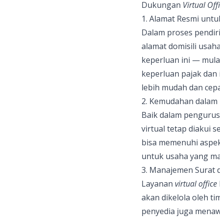
Dukungan
Virtual Off
1. Alamat Resmi untu
Dalam proses pendiri
alamat domisili usah
keperluan ini — mula
keperluan pajak dan 
lebih mudah dan cepa
2. Kemudahan dalam 
Baik dalam pengurusa
virtual tetap diakui
bisa memenuhi aspek 
untuk usaha yang ma
3. Manajemen Surat 
Layanan
virtual office
akan dikelola oleh t
penyedia juga menawa