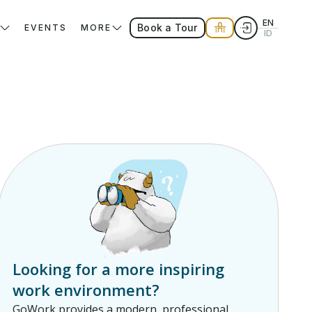
EN
Book a Tour
EVENTS
MORE
ID
Looking for a more inspiring
work environment?
GoWork provides a modern, professional