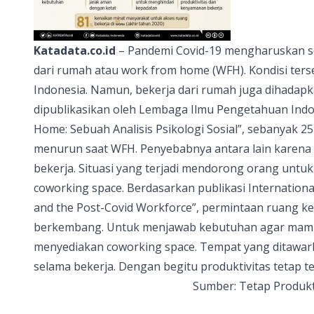
Katadata.co.id
– Pandemi Covid-19 mengharuskan s
dari rumah atau work from home (WFH). Kondisi ters
Indonesia. Namun, bekerja dari rumah juga dihadap
dipublikasikan oleh Lembaga Ilmu Pengetahuan Indon
Home: Sebuah Analisis Psikologi Sosial”, sebanyak 2
menurun saat WFH. Penyebabnya antara lain karen
bekerja. Situasi yang terjadi mendorong orang untu
coworking space. Berdasarkan publikasi Internationa
and the Post-Covid Workforce”, permintaan ruang ker
berkembang. Untuk menjawab kebutuhan agar mampu
menyediakan coworking space. Tempat yang ditawarka
selama bekerja. Dengan begitu produktivitas tetap te
Sumber:
Tetap Produkt