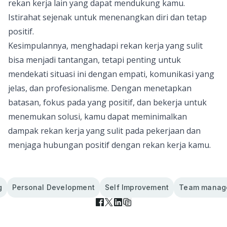
rekan kerja lain yang dapat mendukung kamu.
Istirahat sejenak untuk menenangkan diri dan tetap
positif.
Kesimpulannya, menghadapi rekan kerja yang sulit
bisa menjadi tantangan, tetapi penting untuk
mendekati situasi ini dengan empati, komunikasi yang
jelas, dan profesionalisme. Dengan menetapkan
batasan, fokus pada yang positif, dan bekerja untuk
menemukan solusi, kamu dapat meminimalkan
dampak rekan kerja yang sulit pada pekerjaan dan
menjaga hubungan positif dengan rekan kerja kamu.
g
Personal Development
Self Improvement
Team manag