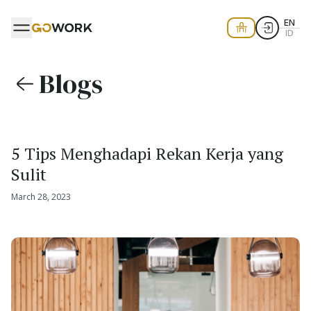
EN
ID
Blogs
5 Tips Menghadapi Rekan Kerja yang
Sulit
March 28, 2023