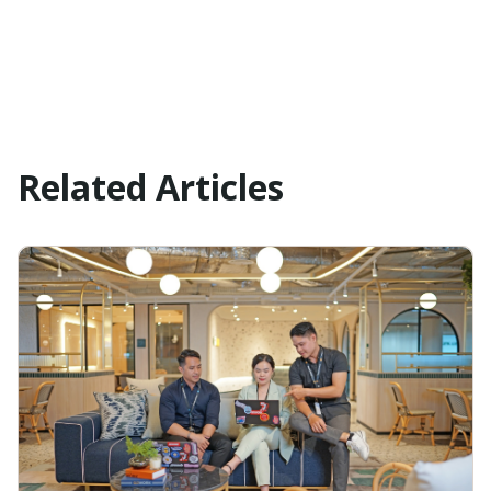
Related Articles