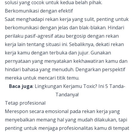
solusi yang cocok untuk kedua belah pihak.
Berkomunikasi dengan efektif
Saat menghadapi rekan kerja yang sulit, penting untuk
berkomunikasi dengan jelas dan blak-blakan. Hindari
perilaku pasif-agresif atau bergosip dengan rekan
kerja lain tentang situasi ini. Sebaliknya, dekati rekan
kerja kamu dengan terbuka dan jujur. Gunakan
pernyataan yang menyatakan kekhawatiran kamu dan
hindari bahasa yang menuduh. Dengarkan perspektif
mereka untuk mencari titik temu.
Baca juga
:
Lingkungan Kerjamu Toxic? Ini 5 Tanda-
Tandanya!
Tetap profesional
Merespon secara emosional pada rekan kerja yang
menyebalkan memang hal yang mudah dilakukan, tapi
penting untuk menjaga profesionalitas kamu di tempat