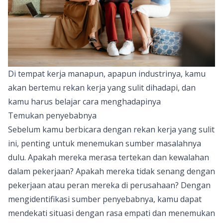
Di tempat kerja manapun, apapun industrinya, kamu
akan bertemu rekan kerja yang sulit dihadapi, dan
kamu harus belajar cara menghadapinya
Temukan penyebabnya
Sebelum kamu berbicara dengan rekan kerja yang sulit
ini, penting untuk menemukan sumber masalahnya
dulu. Apakah mereka merasa tertekan dan kewalahan
dalam pekerjaan? Apakah mereka tidak senang dengan
pekerjaan atau peran mereka di perusahaan? Dengan
mengidentifikasi sumber penyebabnya, kamu dapat
mendekati situasi dengan rasa empati dan menemukan