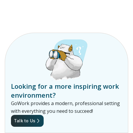
Looking for a more inspiring work
environment?
GoWork provides a modern, professional setting
with everything you need to succeed!
Talk to Us