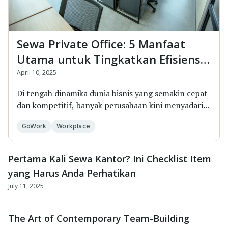
Sewa Private Office: 5 Manfaat
Utama untuk Tingkatkan Efisiensi
Bisnis Anda
April 10, 2025
Di tengah dinamika dunia bisnis yang semakin cepat
dan kompetitif, banyak perusahaan kini menyadari...
GoWork
Workplace
Pertama Kali Sewa Kantor? Ini Checklist Item
yang Harus Anda Perhatikan
July 11, 2025
The Art of Contemporary Team-Building