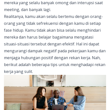
mereka yang selalu banyak omong dan interupsi saat
meeting, dan banyak lagi.
Realitanya, kamu akan selalu bertemu dengan orang-
orang yang tidak sefrekuensi dengan kamu di setiap
fase hidup. Kamu tidak akan bisa selalu menghindari
mereka dan harus belajar bagaimana mengatasi
situasi-situasi tersebut dengan efektif. Hal ini dapat
mengurangi dampak negatif pada pekerjaan kamu dan
menjaga hubungan positif dengan rekan kerja. Nah,
berikut adalah beberapa tips untuk menghadapi rekan
kerja yang sulit.