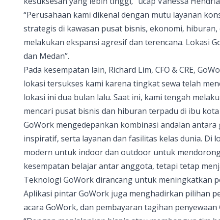
kesuksesan yang lebih tinggi,” ucap Vanessa Hendri
“Perusahaan kami dikenal dengan mutu layanan konsi
strategis di kawasan pusat bisnis, ekonomi, hiburan,
melakukan ekspansi agresif dan terencana. Lokasi
G
dan Medan”.
Pada kesempatan lain, Richard Lim, CFO & CRE,
GoWo
lokasi tersukses kami karena tingkat sewa telah m
lokasi ini dua bulan lalu. Saat ini, kami tengah mela
mencari pusat bisnis dan hiburan terpadu di ibu ko
GoWork mengedepankan kombinasi andalan antara gay
inspiratif, serta layanan dan fasilitas kelas dunia. Di
modern untuk indoor dan outdoor untuk mendorong
kesempatan belajar antar anggota, tetapi tetap menj
Teknologi
GoWork
dirancang untuk meningkatkan pen
Aplikasi pintar
GoWork
juga menghadirkan pilihan pe
acara
GoWork
, dan pembayaran tagihan penyewaan