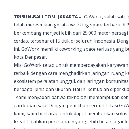
TRIBUN-BALI.COM, JAKARTA –
GoWork, salah satu p
telah meresmikan gerai
coworking space
terbaru di 
berkembang menjadi lebih dari 25.000 meter persegi
cerdas, tersebar di 15 titik di seluruh Indonesia. De
ini,
GoWork
memiliki
coworking space
terluas yang be
kota Denpasar.
Misi
GoWork
tetap untuk memberdayakan karyawan p
terbaik dengan cara menghadirkan jaringan ruang ke
ekosistem peralatan unggul, dan jaringan komunita
berbagai jenis dan ukuran. Hal ini kemudian diperk
“Kami menyadari bahwa teknologi memampukan sebagi
dan kapan saja. Dengan pemilihan cermat lokasi
GoW
kami, kami berharap untuk dapat memberikan solusi c
kreatif, bahkan perusahaan yang lebih besar, agar le