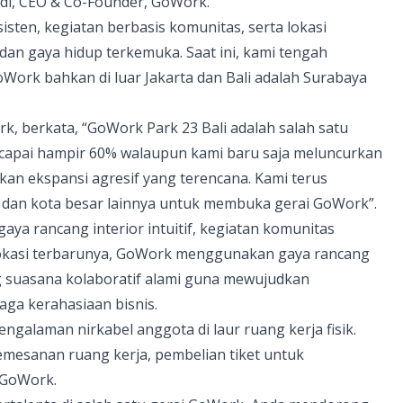
adi, CEO & Co-Founder,
GoWork
.
sten, kegiatan berbasis komunitas, serta lokasi
 dan gaya hidup terkemuka. Saat ini, kami tengah
oWork
bahkan di luar Jakarta dan
Bali
adalah Surabaya
rk
, berkata, “GoWork Park 23
Bali
adalah salah satu
encapai hampir 60% walaupun kami baru saja meluncurkan
kukan ekspansi agresif yang terencana. Kami terus
ta dan kota besar lainnya untuk membuka gerai
GoWork
”.
a rancang interior intuitif, kegiatan komunitas
 lokasi terbarunya,
GoWork
menggunakan gaya rancang
 suasana kolaboratif alami guna mewujudkan
aga kerahasiaan bisnis.
galaman nirkabel anggota di laur ruang kerja fisik.
mesanan ruang kerja, pembelian tiket untuk
GoWork
.