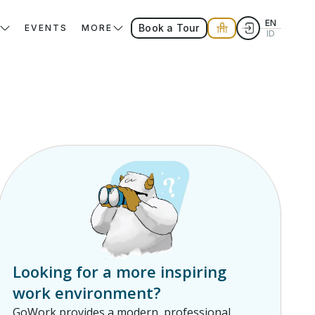
EN
Book a Tour
EVENTS
MORE
ID
Looking for a more inspiring
work environment?
GoWork provides a modern, professional