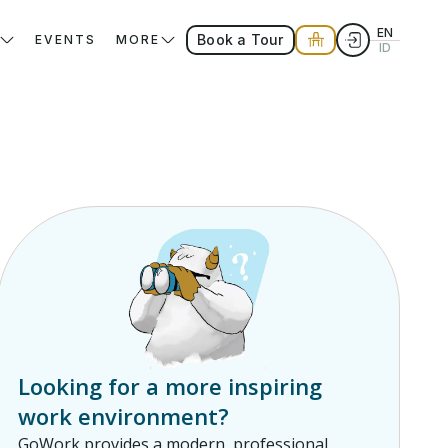
EN
Book a Tour
EVENTS
MORE
ID
Looking for a more inspiring
work environment?
GoWork provides a modern, professional