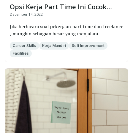
Opsi Kerja Part Time Ini Cocok
untuk Mahasiswa!
December 14, 2022
Jika berbicara soal pekerjaan part time dan freelance
, mungkin sebagian besar yang menjalani...
Career Skills
Kerja Mandiri
Self Improvement
Facilities